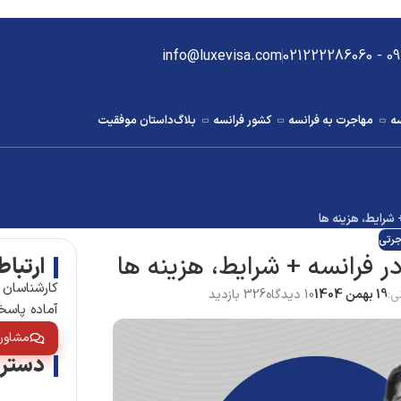
info@luxevisa.com
0912
سه
مهاجرت به فرانسه
کشور فرانسه
بلاگ
داستان موفقیت
رایط، هزینه ها
جرتی
فرانسه + شرایط، هزینه ها
ارتباط
کارشناسان 
ی:
19 بهمن 1404
10 دیدگاه
326 بازدید
آماده پاسخ
مشاوره
دستر