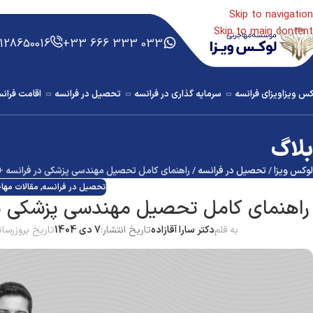
Skip to navigation
Skip to main content
8650016 - 021222286060
033 333 666 33+
کس ویزا
ویزای فرانسه
سرمایه گذاری در فرانسه
تحصیل در فرانسه
اقامت فران
بلاگ
لوکس ویزا
/
تحصیل در فرانسه
/
راهنمای کامل تحصیل مهندسی پزشکی در فرانسه + ش
تحصیل در فرانسه
,
مقالات مها
راهنمای کامل تحصیل مهندسی پزشکی در 
به قلم
دکتر سارا آقازاده
تاریخ انتشار:
7 دی 1404
تاریخ بروزرسان