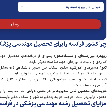
و
ن
م
ن
*
ی
ا
ز
م
ا
خ
ن
ارسال
ا
د
ن
ا
و
ر
ا
ا
چرا کشور فرانسه را برای تحصیل مهندسی پزشک
د
ی
گ
ی
ی
و
رویکرد بین‌رشته‌ای و مسئله‌محور
: بسیاری از برنامه‌های تحصیل مهن
*
س
کاربردی و ارتباط با نیازهای حوزه سلامت تمرکز دارند.
ر
تنوع مسیرهای آموزشی
م
ا
وجود دارد که هر کدام منطق آموزشی و خروجی متفاوتی دارند.
ی
توجه به کیفیت و ایمنی
: موضوعاتی مانند ارزیابی عملکرد، کنترل ک
ه
آموزشی برجسته است.
*
هزینه‌های تحصیل قابل مدیریت‌تر در بخش دولتی
: در مقایسه با ب
معمولا پایین‌تر است؛ هرچند هزینه زندگی به شهر و سبک زندگی وابسته
مزایای تحصیل رشته مهندسی پزشکی در فرانس