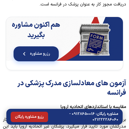
دریافت مجوز کار به عنوان پزشک در فرانسه است.
هم اکنون مشاوره
بگیرید
رزرو مشاوره
آزمون های معادلسازی مدرک پزشکی در
فرانسه
مقایسه با استانداردهای اتحادیه اروپا
مشاوره رایگان: 09128650016 -
رزرو مشاوره رایگان
بر خلاف پزشکان از کشورهای اتحادیه اروپا که عموما به صورت خودکار
021222286060
مدرکشان مورد تأیید قرار میگیرد، پزشکان غیر اتحادیه اروپا باید این