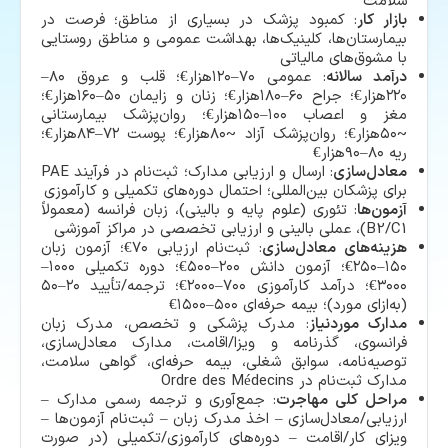
سلامت
بازار کار
: کمبود پزشک در بسیاری از مناطق؛ فرصت در
بیمارستان‌ها، کلینیک‌ها، بهداشت عمومی و مناطق روستایی
با مشوق‌های مالیاتی
درآمد سالانه
: عمومی ۷۰–۱۲۰هزار€؛ قلب و عروق ۸۰–
۲۲۰هزار€؛ جراح ۶۰–۱۸۰هزار€؛ زنان و زایمان ۵۰–۱۶۰هزار€؛
مغز و اعصاب ۱۰۰–۱۵۰هزار€؛ روان‌پزشک بیمارستانی
~۵۰هزار€؛ روان‌پزشک آزاد ~۸۰هزار€؛ پوست ۷۲–۸۴هزار€؛
ریه ۸۰–۹۰هزار€
معادل‌سازی
: ارسال و ارزیابی مدارک؛ ثبت‌نام در فرآیند PAE
برای پزشکان بین‌المللی؛ احتمال دوره‌های تکمیلی و کارآموزی
آزمون‌ها
: تئوری (علوم پایه و بالینی)، زبان فرانسه (معمولاً
B2/C1)، عملی بالینی و ارزیابی تخصصی در مراکز آموزشی
هزینه‌های معادل‌سازی
: ثبت‌نام ارزیابی ۷۰€؛ آزمون زبان
۱۵۰–۲۵۰€؛ آزمون دانش ۲۰۰–۵۰۰€؛ دوره تکمیلی ۱۰۰۰–
۳۰۰۰€؛ درآمد کارآموزی ۷۰۰–۲۰۰۰€؛ ترجمه/تأیید ۲۰–۵۰
(به‌ازای مورد)؛ بیمه حرفه‌ای ۵۰۰–۱۵۰۰€
مدارک موردنیاز
: مدرک پزشکی و تخصص، مدرک زبان
فرانسوی، گذرنامه و ویزا/اقامت، مدارک معادل‌سازی،
توصیه‌نامه، سوابق شغلی، بیمه حرفه‌ای، گواهی سلامت،
مدارک ثبت‌نام در Ordre des Médecins
مراحل کلی مهاجرت
: جمع‌آوری و ترجمه رسمی مدارک –
ارزیابی/معادل‌سازی – اخذ مدرک زبان – ثبت‌نام آزمون‌ها –
ویزای کار/اقامت – دوره‌های کارآموزی/تکمیلی (در صورت