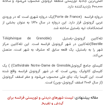
اصلی‌ترین جاذبه توریستی منطقه گرونوبل محسوب می‌شود و سالانه
۶۰۰,۰۰۰ بازدیدکننده دارد.
دروازه فرانسه (Porte de France)یک دروازه شهری است که در ورودی
غربی گرونوبل قرار دارد. این دروازه در سال ۱۶۲۰ به عنوان بخشی از
استحکامات تپه باستیل ساخته شد.
تله‌کابین گرونوبل-باستیل (Téléphérique de Grenoble
Bastille)تله‌کابین در شهر گرونوبل فرانسه است. این تله‌کابین مرکز
شهر را به باستیل، یک قلعه سابق که مشرف به شهر است، متصل
می‌کند.
کلیسای جامع گرونوبلCathédrale Notre-Dame de Grenoble) ) یک
کلیسای کاتولیک رومی است که در شهر گرونوبل فرانسه واقع شده
است. این کلیسا یک بنای ملی محسوب می‌شود و مقر اسقف گرونوبل
(از سال ۲۰۰۶ اسقف گرونوبل–وین) است.
مقاله پیشنهادی:
لیست شهرهای دیدنی و توریستی فرانسه برای
گردش و تفریح