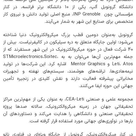
دانشگاه گرونوبل آلپ، یکی از 10 دانشگاه برتر فرانسه، در کنار
مؤسساتی چون INP Grenoble، منبع اصلی تولید دانش و نیروی کار
متخصص برای صنایع این شهر به شمار می‌آیند.
گرونوبل به‌عنوان دومین قطب بزرگ میکروالکترونیک دنیا شناخته
می‌شود؛ اولین جایگاه متعلق به دره سیلیکون در کالیفرنیاست. بیش از
40 شرکت فعال در حوزه میکروالکترونیک در این شهر مستقرند که از
جمله مهم‌ترین آن‌ها می‌توان به به STMicroelectronics،Soitec،
Leti، Atos و Mentor Graphics اشاره کرد. این شرکت‌ها در تولید
نیمه‌هادی‌ها، تراشه‌های هوشمند، سیستم‌های نهفته و تجهیزات
مخابراتی پیشرفته فعالیت دارند و نقش کلیدی در زنجیره تأمین
جهانی این حوزه ایفا می‌کنند.
مجموعه علمی و صنعتی CEA-Leti، به عنوان یکی از مهم‌ترین مراکز
تحقیقاتی جهان در زمینه میکروالکترونیک، سالانه صدها پروژه
تحقیقاتی صنعتی و دانشگاهی را هدایت می‌کند و دستاوردهای آن
بارها در نوآوری‌های جهانی مورد استفاده قرار گرفته است.
در کنار میکروالکترونیک، گرونوبل از جایگاه ویژه‌ای در فناوری نانو