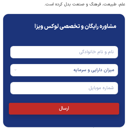
علم، طبیعت، فرهنگ و صنعت بدل کرده است.
مشاوره رایگان و تخصصی لوکس ویزا
ن
ا
م
و
م
ن
ی
ا
ز
م
ا
ت
خ
ن
ل
ا
د
ف
ن
ا
ن
و
ر
*
ا
ارسال
ا
د
ی
گ
ی
ی
و