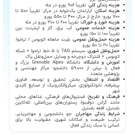
هزینه زندگی کلی
: تقریباً ۹۰۶ یورو در ماه
هزینه اسکان
: آپارتمان یک‌خوابه در مرکز: تقریباً ۵۰۰ تا
۷۰۰ یورو؛ خارج از مرکز: ۴۰۰ تا ۵۵۰ یورو
هزینه خورد و خوراک
: تقریباً ۲۰۰ تا ۳۰۰ یورو در ماه
هزینه خدمات عمومی
: آب، برق، گاز و اینترنت: بین
تقریباً ۱۰۰ تا ۱۵۰ یورو
هزینه حمل‌ونقل عمومی
: بلیت ماهانه اتوبوس / تراموا:
تقریباً ۳۰ تا ۵۰ یورو
حمل‌ونقل شهری
: سیستم TAG با ۵ خط تراموا + شبکه
اتوبوس + اشتراک دوچرخه و وسایل حمل‌ونقل پاک
آموزش و دانشگاه
: دانشگاه Grenoble Alpes بزرگ و
فعال با بیش از ۵۹٬۰۰۰ دانشجو؛ مراکز مهندسی و
پژوهشی متعدد
اقتصاد و اشتغال
: بخش تحقیق و توسعه، فناوری
پیشرفته، نانوتکنولوژی، میکروالکترونیک از صنایع کلیدی
شهر
فرهنگ و تفریح
: فستیوال‌های فرهنگی، غذاهای محلی
مانند گراتن دوفینوا، رستوران‌های بین‌المللی، تله‌کابین
باستیل، قلعه باستیل
شرایط زندگی مهاجران
: جو دانشجویی و مهاجرپذیر،
ترکیب طبیعت و امکانات شهری، مقبولیت بالا برای
کسانی با سبک زندگی فعال