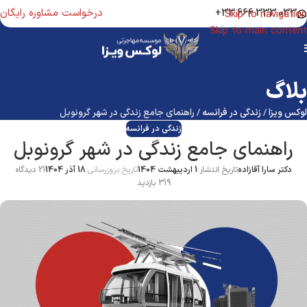
درخواست مشاوره رایگان
033 333 666 33+
Skip to navigation
Skip to main content
بلاگ
لوکس ویزا
/
زندگی در فرانسه
/
راهنمای جامع زندگی در شهر گرونوبل
زندگی در فرانسه
راهنمای جامع زندگی در شهر گرونوبل
دکتر سارا آقازاده
تاریخ انتشار:
1 اردیبهشت 1404
تاریخ بروزرسانی:
18 آذر 1404
21 دیدگاه
319 بازدید