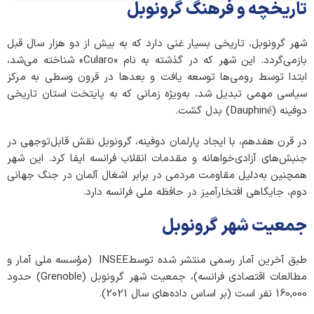
*
تاریخچه و فرهنگ گرونوبل
س
ر
م
شهر گرونوبل، تاریخی بسیار غنی دارد که به بیش از دو هزار سال قبل
ا
بازمی‌گردد. این شهر که در گذشته به نام «Cularo» شناخته می‌شد،
ی
ه
ابتدا توسط رومی‌ها توسعه یافت و بعدها در قرون وسطی به مرکز
*
سیاسی مهمی تبدیل شد، به‌ویژه زمانی که به پایتخت استان تاریخی
دوفینه (Dauphiné) بدل گشت.
در قرن هفدهم، با ایجاد پارلمان دوفینه، گرونوبل نقش قابل‌توجهی در
جنبش‌های آزادی‌خواهانه و مقدمات انقلاب فرانسه ایفا کرد. این شهر
همچنین به‌دلیل مقاومت مردمی در برابر اشغال آلمان در جنگ جهانی
دوم، جایگاهی افتخارآمیز در حافظه ملی فرانسه دارد.
جمعیت شهر گرونوبل
طبق آخرین آمار رسمی منتشر شده توسطINSEE (مؤسسه ملی آمار و
مطالعات اقتصادی فرانسه)، جمعیت شهر گرونوبل (Grenoble) حدود
160,000 نفر است (بر اساس داده‌های سال 2021).