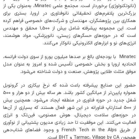
(نانوتکنولوژی) برخوردار است. مجتمع علمی Minatec، به‌عنوان یکی از
بزرگ‌ترین پلتفرم‌های تحقیقاتی نانوفناوری در اروپا، بستری برای
همکاری بین پژوهشگران، مهندسان و شرکت‌های خصوصی فراهم کرده
است. این مجموعه پیشرفته شامل بیش از 1,500 محقق و مهندس
است که در حوزه‌های حسگرهای زیستی، نانوپزشکی، مواد هوشمند،
انرژی‌های نو و ابزارهای الکترونیکی نانوکار می‌کنند.
Minatec با بودجه‌ای بالغ بر صدها میلیون یورو از سوی دولت فرانسه،
اتحادیه اروپا و بخش خصوصی تأسیس شده و امروز به عنوان مدل
موفق مثلث طلایی پژوهش، صنعت و دولت شناخته می‌شود.
حضور این صنایع پیشرفته باعث شده که نرخ بیکاری در گرونوبل
همواره پایین‌تر از میانگین کشور باشد. هر ساله بیش از دو هزار و 500
شغل جدید در حوزه فناوری در منطقه ایجاد می‌شود. همچنین بیش
از 500 استارتاپ فناورانه در این شهر فعال هستند که بسیاری از آن‌ها
در حوزه‌های سلامت دیجیتال، هوش مصنوعی، فین‌تک و انرژی
فعالیت می‌کنند. این موفقیت تا حد زیادی مدیون پشتیبانی از نوآوری
از طریق French Tech in the Alps و وجود فضاهای شتاب‌دهی
همچون Tarmac، Village by CA و BHT است.