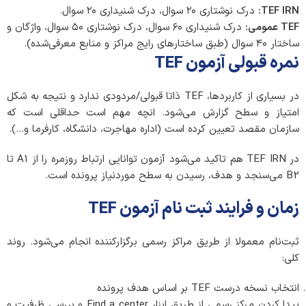
TEF IRN:
درک نوشتاری ۲۰ سوال، درک شنیداری ۲۰ سوال.
TEF
عمومی
:
درک شنیداری ۶۰ سوال، درک نوشتاری ۵۰ سوال، واژگان و
ساختار ۴۰ سوال (طبق ساختارهای رایج مراکز و منابع معرفی‌شده).
نمره‌ قبولی آزمون TEF
در بسیاری از کاربردها، TEF ذاتا قبولی/مردودی ندارد و نتیجه به شکل
امتیاز و سطح گزارش می‌شود. انچه مهم است حداقلی است که
سازمان مقصد تعیین کرده است (اداره مهاجرت، دانشگاه، کارفرما و…).
در TEF IRN هم تاکید می‌شود آزمون توانایی ارتباط روزمره را از A1 تا
B2 می‌سنجد و هدف، رسیدن به سطح موردنیاز پرونده است.
زمان و فرایند ثبت نام آزمون TEF
ثبت‌نام معمولا از طریق مراکز رسمی برگزارکننده انجام می‌شود. روند
کلی:
انتخاب نسخه درست TEF بر اساس هدف پرونده
پیدا کردن مرکز رسمی از طریق ابزار Find a center و بررسی ظرفیت و