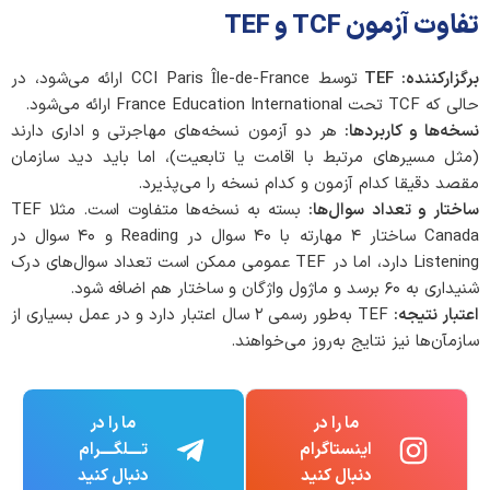
تفاوت آزمون TCF و TEF
برگزارکننده
: TEF
توسط CCI Paris Île-de-France ارائه می‌شود، در
حالی که TCF تحت France Education International ارائه می‌شود.
نسخه‌ها و کاربردها
:
هر دو آزمون نسخه‌های مهاجرتی و اداری دارند
(مثل مسیرهای مرتبط با اقامت یا تابعیت)، اما باید دید سازمان
مقصد دقیقا کدام آزمون و کدام نسخه را می‌پذیرد.
ساختار و تعداد سوال‌ها
:
بسته به نسخه‌ها متفاوت است. مثلا TEF
Canada ساختار ۴ مهارته با ۴۰ سوال در Reading و ۴۰ سوال در
Listening دارد، اما در TEF عمومی ممکن است تعداد سوال‌های درک
شنیداری به ۶۰ برسد و ماژول واژگان و ساختار هم اضافه شود.
اعتبار نتیجه
:
TEF به‌طور رسمی ۲ سال اعتبار دارد و در عمل بسیاری از
سازمآن‌ها نیز نتایج به‌روز می‌خواهند.
ما را در
ما را در
اینستاگرام
تــــلگــــرام
دنبال کنید
دنبال کنید