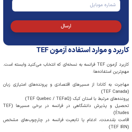
ت
خ
ن
ل
ا
د
ف
ن
ا
ن
و
ر
*
ا
ارسال
ا
د
ی
گ
ی
ی
و
*
کاربرد و موارد استفاده آزمون TEF
س
ر
م
کاربرد آزمون TEF فرانسه به نسخه‌ای که انتخاب می‌کنید وابسته است.
ا
مهم‌ترین استفاده‌ها:
ی
ه
*
مهاجرت به کانادا از مسیرهای اقتصادی و پرونده‌های امتیازی زبان
(TEF Canada)
پرونده‌های مرتبط با استان کبک (TEF Quebec / TEFaQ)
تحصیل و پذیرش دانشگاهی در فرانسه در برخی مسیرها (TEF
Études)
اقامت بلندمدت، ادغام یا تابعیت فرانسه در چارچوب‌های مشخص
(TEF IRN)