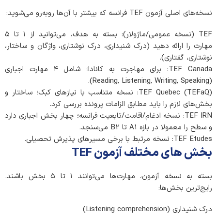
نسخه‌های اصلی آزمون TEF فرانسه که بیشتر با آن‌ها روبه‌رو می‌شوید:
TEF (نسخه عمومی/ماژولار): بسته به هدف، می‌توانید از ۱ تا ۵
مهارت را ارائه دهید (درک شنیداری، درک نوشتاری، واژگان و ساختار،
نوشتاری، گفتاری).
TEF Canada: برای مهاجرت به کانادا؛ شامل ۴ مهارت اجباری
(Reading, Listening, Writing, Speaking).
TEF Quebec (TEFaQ): نسخه متناسب با نیازهای کبک؛ ساختار و
بخش‌های لازم را باید مطابق الزامات پرونده بررسی کرد.
TEF IRN: نسخه ادغام/اقامت/تابعیت فرانسه؛ چهار بخش اجباری دارد
و سطح را معمولا در بازه A1 تا B2 می‌سنجد.
TEF Etudes: نسخه مرتبط با برخی مسیرهای پذیرش تحصیلی.
بخش های مختلف آزمون TEF
بسته به نسخه آزمون، مهارت‌ها می‌توانند ۱ تا ۵ بخش باشند.
رایج‌ترین بخش‌ها:
درک شنیداری (Listening comprehension)