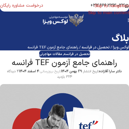
درخواست مشاوره رایگان
033 333 666 33+
Skip to navigation
Skip to main content
بلاگ
لوکس ویزا
/
تحصیل در فرانسه
/
راهنمای جامع آزمون TEF فرانسه
تحصیل در فرانسه
,
مقالات مهاجرتی
راهنمای جامع آزمون TEF فرانسه
دکتر سارا آقازاده
تاریخ انتشار:
29 بهمن 1404
تاریخ بروزرسانی:
4 اسفند 1404
4 دیدگاه
324 بازدید